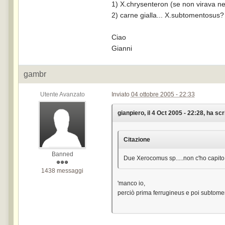
1) X.chrysenteron (se non virava ne
2) carne gialla... X.subtomentosus?
Ciao
Gianni
gambr
Utente Avanzato
Inviato
04 ottobre 2005 - 22:33
gianpiero, il 4 Oct 2005 - 22:28, ha scri
Citazione
Banned
Due Xerocomus sp.....non c'ho capito
1438 messaggi
'manco io,
perciò prima ferrugineus e poi subtom