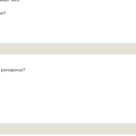
on?
s porosporus?