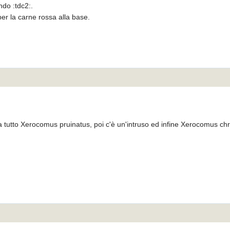
do :tdc2:.
per la carne rossa alla base.
ia tutto Xerocomus pruinatus, poi c'è un'intruso ed infine Xerocomus c