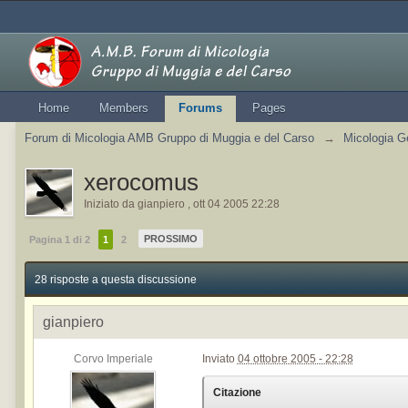
Home
Members
Forums
Pages
Forum di Micologia AMB Gruppo di Muggia e del Carso
→
Micologia G
xerocomus
Iniziato da
gianpiero
,
ott 04 2005 22:28
PROSSIMO
Pagina 1 di 2
1
2
28 risposte a questa discussione
gianpiero
Corvo Imperiale
Inviato
04 ottobre 2005 - 22:28
Citazione