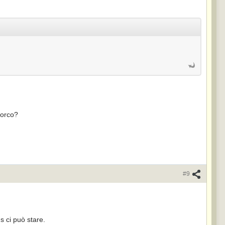
porco?
#9
 ci può stare.