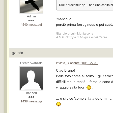
Due Xerocomus sp.....non c'ho capito n
Admin
'manco io,
perciò prima ferrugineus e poi su
4540 messaggi
Gianpiero Lui - Monfalcone
A.M.B. Gruppo di Muggia e del Carso
gambr
Utente Avanzato
Inviato
04 ottobre 2005 - 22:31
Ciao Bruno!
Belle foto come al solito... gli Xe
difficili ma in realtà... forse lo son
viraggio salta fuori
.
Banned
... e si dice 'come si fa a determin
1438 messaggi