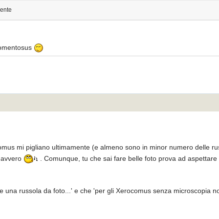
iente
btomentosus
rocomus mi pigliano ultimamente (e almeno sono in minor numero delle r
o davvero
. Comunque, tu che sai fare belle foto prova ad aspettare u
are una russola da foto...' e che 'per gli Xerocomus senza microscopia no