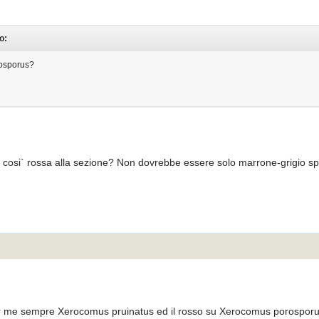
o:
rosporus?
osi` rossa alla sezione? Non dovrebbe essere solo marrone-grigio s
 per me sempre Xerocomus pruinatus ed il rosso su Xerocomus porosporus