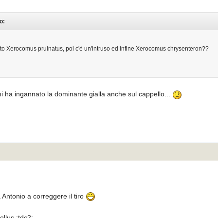
o:
utto Xerocomus pruinatus, poi c'è un'intruso ed infine Xerocomus chrysenteron??
mi ha ingannato la dominante gialla anche sul cappello...
 Antonio a correggere il tiro
ellus :tdc2: