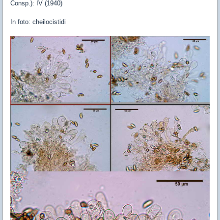
Consp.): IV (1940)
In foto: cheilocistidi