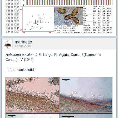
marinetto
12 ago 2008
Hebeloma pusillum
J.E. Lange, Fl. Agaric. Danic. 5(Taxonomic
Consp.): IV (1940)
In foto: caulocistidi