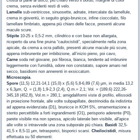
crosta di pane al disco, più chiaro verso il bordo, margine di color
crema, senza evidenti resti di velo.
Lamelle
sub-ventricose, sinuosette, adnate, intercalate da lamellule,
crema in gioventù, in seguito grigio-brunicce, infine cioccolato, filo
lamellare fimbriato, appena più chiaro delle facce, presenti alcune
macule scure.
Stipite
10-25 x 0,5-2 mm, cilindrico e con base non allargata,
ricoperto da una fine pruina “caulocistidi”, specialmente nella zona
apicale, da crema a ocra pallido, presenti alcune macule più scure,
appena imbrunente per imbibizione, all’inizio pieno, poi cavo,
Carne
soda nel giovane, poi fibrosa, bianca, tendente ad imbrunire
leggermente con l'umidità, odore non constatato, sapore amaro nel
secco, basidiomi non annerenti in exsiccatum.
Microscopia
.
Spore
(11,5) 12,21-14,1 (15,0) x (5,6) 5,8-6,89 (7,6) µm, in media 13,2
x 6,3µm, Q. = (1,8) 1,9-2,3 (2,4), Q.m.= 2,1; Vol. = (189,6) 222,26-
345,18 (452,8), Vol.m.= 280,1; amigdaliformi viste di profilo, ellissoidi
in proiezione frontale, alle volte subpapillate, destrinoidia da indistinta
ad appena evidenziata (D1), brunicce in KOH 5%, ornamentazione a
stento percettibile a forti ingrandimenti (O1), perisporio aderente (P0),
parete visibile ma non spessa, apicolo laterale ben visibile, all'apice
alle volte si intravvede una zona subporale più chiara.
Basidi
32,5-
41,5 x 8,5-11 µm, tetrasporici, bisporici scarsi.
Cheilocistidi
, misura
effettuata su 50 elementi: