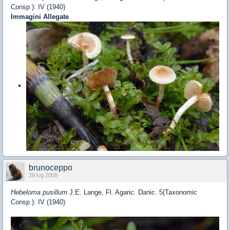
Consp.): IV (1940)
Immagini Allegate
brunoceppo
28 lug 2008
Hebeloma pusillum
J.E. Lange, Fl. Agaric. Danic. 5(Taxonomic
Consp.): IV (1940)