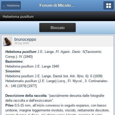
Forum di Micologia AMB Gruppo di Muggia e del Carso
← Hebeloma
Hebeloma pusillum
Bloccato
brunoceppo
28 lug 2008
Hebeloma pusillum
J.E. Lange,
Fl. Agaric. Danic
. 5(Taxonomic
Consp.): IV (1940)
Basionimo
:
Hebeloma pusillum J.E. Lange 1940
Sinonimi
:
Hebeloma pusillum J.E. Lange, Dansk bot. Ark. 9(no. 6): 6 (1938)
Hebelomatis pusillum (J.E. Lange) Locq., Fl. Mycol., 3. Cortinariales-
A.: 146 (1979) [1977]
Descrizione della raccolta
: “parzialmente desunta dalle fotografie
della raccolta e dall'exsiccatum”.
Pileo
0,5-15 mm, all’inizio convesso in seguito espanso, con basso
umbone, margine leggermente involuto, viscido, nettamente discolore,