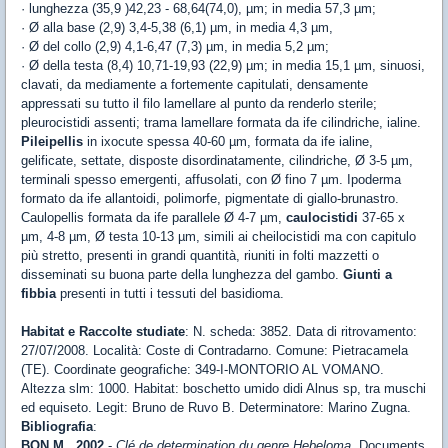
· lunghezza (35,9 )42,23 - 68,64(74,0), µm; in media 57,3 µm;
· Ø alla base (2,9) 3,4-5,38 (6,1) µm, in media 4,3 µm,
· Ø del collo (2,9) 4,1-6,47 (7,3) µm, in media 5,2 µm;
· Ø della testa (8,4) 10,71-19,93 (22,9) µm; in media 15,1 µm, sinuosi,
clavati, da mediamente a fortemente capitulati, densamente
appressati su tutto il filo lamellare al punto da renderlo sterile;
pleurocistidi assenti; trama lamellare formata da ife cilindriche, ialine.
Pileipellis
in ixocute spessa 40-60 µm, formata da ife ialine,
gelificate, settate, disposte disordinatamente, cilindriche, Ø 3-5 µm,
terminali spesso emergenti, affusolati, con Ø fino 7 µm. Ipoderma
formato da ife allantoidi, polimorfe, pigmentate di giallo-brunastro.
Caulopellis formata da ife parallele Ø 4-7 µm,
caulocistidi
37-65 x
µm, 4-8 µm, Ø testa 10-13 µm, simili ai cheilocistidi ma con capitulo
più stretto, presenti in grandi quantità, riuniti in folti mazzetti o
disseminati su buona parte della lunghezza del gambo.
Giunti a
fibbia
presenti in tutti i tessuti del basidioma.
Habitat e Raccolte studiate
: N. scheda: 3852. Data di ritrovamento:
27/07/2008. Località: Coste di Contradarno. Comune: Pietracamela
(TE). Coordinate geografiche: 349-I-MONTORIO AL VOMANO.
Altezza slm: 1000. Habitat: boschetto umido didi Alnus sp, tra muschi
ed equiseto. Legit: Bruno de Ruvo B. Determinatore: Marino Zugna.
Bibliografia
:
BON M., 2002
-
Clé de determination du genre Hebeloma
. Documents