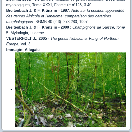
mycologiques, Tome XXXI, Fascicule n°123, 3-40.
Breitenbach J. & F. Kränzlin - 1997
:
Note sur la position apparentéè
des genres Alnicola et Hebeloma; comparaison des caratéres
morphologiques
. BGMB 40 (2-3): 273-280, 1997
Breitenbach J. & F. Kränzlin - 2000
:
Champignons de Suisse, tome
5. Mykologia, Lucerne.
VESTERHOLT J., 2005
-
The genus Hebeloma; Fungi of Northern
Europe
, Vol. 3.
Immagini Allegate