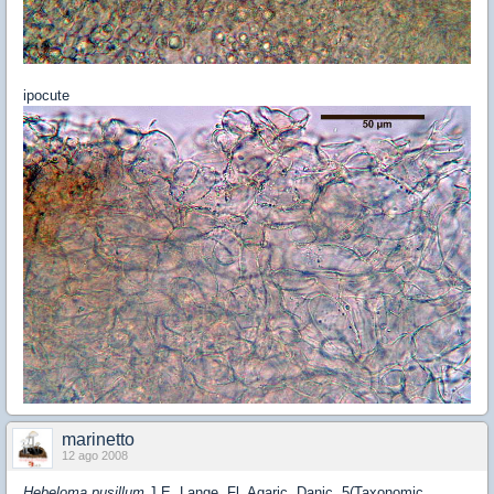
ipocute
marinetto
12 ago 2008
Hebeloma pusillum
J.E. Lange, Fl. Agaric. Danic. 5(Taxonomic