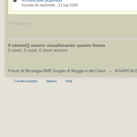
Rhodocybe popinalis
Iniziata da marinetto ,
31 lug 2008
Unica pagina
0 utente(i) stanno visualizzando questo forum
0 utenti, 0 ospiti, 0 utenti anonimi
Forum di Micologia AMB Gruppo di Muggia e del Carso
→
AGARICALES
Cambia Aspetto
Italiano
Help