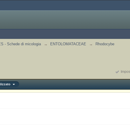
 - Schede di micologia
→
ENTOLOMATACEAE
→
Rhodocybe
Impost
lizzato