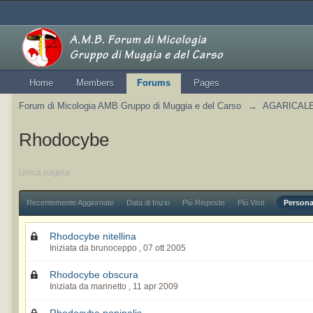
Home
Members
Forums
Pages
Forum di Micologia AMB Gruppo di Muggia e del Carso
→
AGARICALES
Rhodocybe
Unica pagina
Recentemente Aggiornate
Data di Inizio
Più Risposte
Più Visti
Persona
Rhodocybe nitellina
Iniziata da brunoceppo ,
07 ott 2005
Rhodocybe obscura
Iniziata da marinetto ,
11 apr 2009