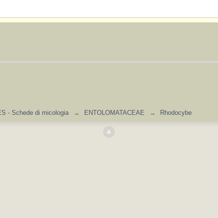
 - Schede di micologia
→
ENTOLOMATACEAE
→
Rhodocybe