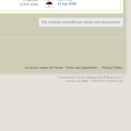
5 risposte
31 lug 2008
12304 visite
Per cortesia connettiti per creare una discussione
Iscrizioni, regole del Forum - Rules and registration -
·
Privacy Policy
Community Forum Software by IP.Board 3.4.3
Licenza di: AMB - GRUPPO DI MUGGIA