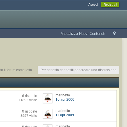
Accedi
Registrati
Visualizza Nuovi Contenuti
a il forum come letto
Per cortesia connettiti per creare una discussione
marinetto
6 risposte
10 apr 2006
11892 visite
marinetto
0 risposte
11 apr 2009
8557 visite
marinetto