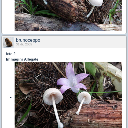
brunoceppo
31 dic 2005
foto 2
Immagini Allegate