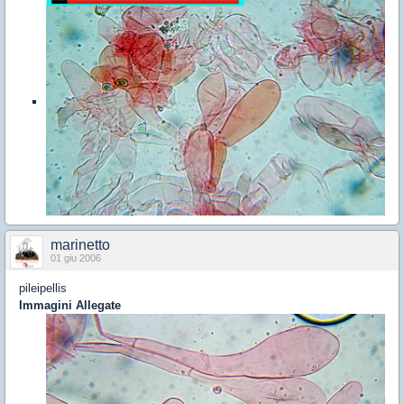
marinetto
01 giu 2006
pileipellis
Immagini Allegate