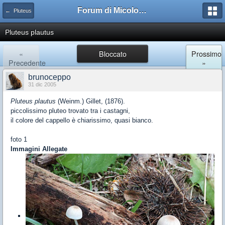
Forum di Micologia AMB Gruppo di Muggia e del Carso
← Pluteus
Pluteus plautus
«
Bloccato
Prossimo
Precedente
»
brunoceppo
31 dic 2005
Pluteus plautus
(Weinm.) Gillet, (1876).
piccolissimo pluteo trovato tra i castagni,
il colore del cappello è chiarissimo, quasi bianco.
foto 1
Immagini Allegate