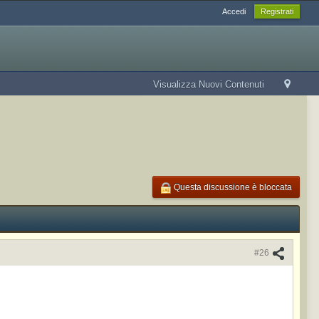
Accedi
Registrati
Visualizza Nuovi Contenuti
Questa discussione è bloccata
#26