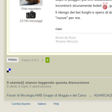
incontrerò sicuramente boleti
,g
Foto-reporters
li ritengo dei bei funghi e spero di d
"nuove" per me.
22740 messaggi
ciao
Bruno de Ruvo
Teramo-Abruzzo
PRIMA
Pagina 2 di 2
1
2
0 utente(i) stanno leggendo questa discussione
0 utenti, 0 ospiti, 0 utenti anonimi
Forum di Micologia AMB Gruppo di Muggia e del Carso
→
AGARICALES
Cambia Aspetto
Italiano
Help