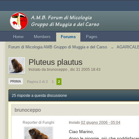
Home
Members
Forums
Pages
Forum di Micologia AMB Gruppo di Muggia e del Carso
→
AGARICALES
Pluteus plautus
Iniziato da
brunoceppo
,
dic 31 2005 18:43
PRIMA
Pagina 2 di 2
1
2
25 risposte a questa discussione
brunoceppo
Reporter di Funghi
Inviato
02 giugno 2006 - 05:04
Ciao Marino,
dopo le pioggie, più che soddisface