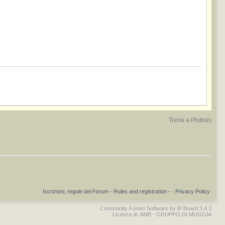
Torna a Pluteus
Iscrizioni, regole del Forum - Rules and registration -
·
Privacy Policy
Community Forum Software by IP.Board 3.4.3
Licenza di: AMB - GRUPPO DI MUGGIA