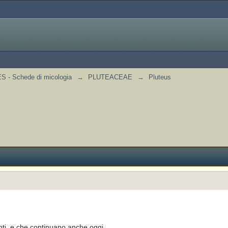
 - Schede di micologia
→
PLUTEACEAE
→
Pluteus
nti, e che continuano anche oggi,