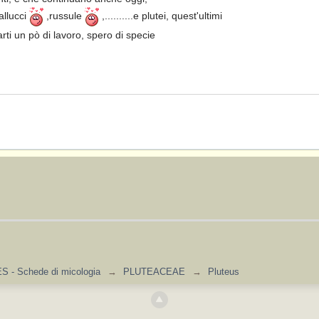
allucci
,russule
,..........e plutei, quest'ultimi
arti un pò di lavoro, spero di specie
 - Schede di micologia
→
PLUTEACEAE
→
Pluteus